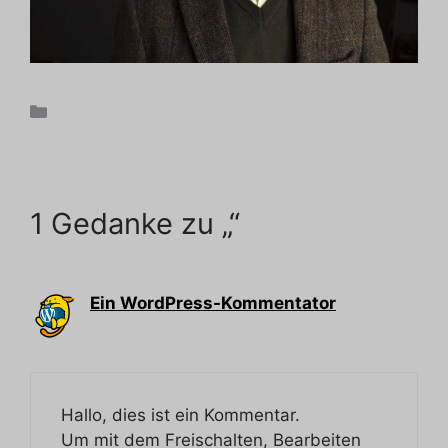
Kategorien
Allgemein
1 Gedanke zu „“
Ein WordPress-Kommentator
4. April 2024 um 0:12 Uhr
Hallo, dies ist ein Kommentar.
Um mit dem Freischalten, Bearbeiten