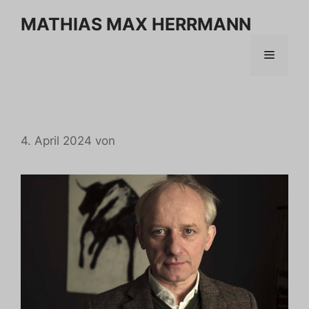
Zum
MATHIAS MAX HERRMANN
Inhalt
springen
Menü
4. April 2024
von
go35.Grun